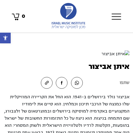
0
פתח 
איתן אביצור
שתפו
אביצור נולד בירושלים ב-1941. הוא החל את הקריירה המוזיקלית
שלו כמנצח של הרכבי תיכון וכמלחין. הוא סיים את לימודיו
המקצועיים באקדמיה למוסיקה בירושלים ובמוצרטאום של זלצבורג,
שם התמחה בניצוח. הוא ניצח על כל התזמורות החשובות של ישראל
בהופעות, הקלטות לרדיו ולטלוויזיה הישראלית ולשוק המסחרי. הוא
היה אחד ממייסדי תזמורת נתניה בשנת 1973, בבצעו עמה תכניות