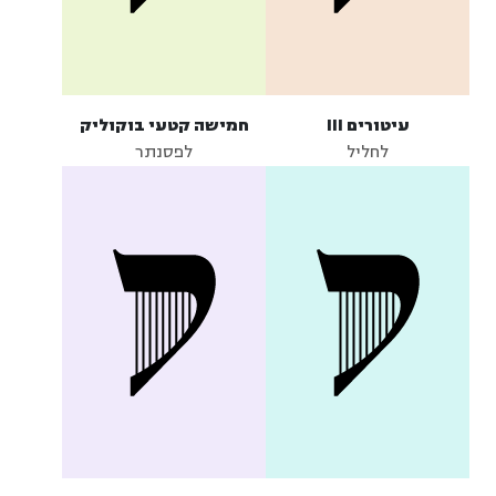
עיטורים III
חמישה קטעי בוקוליק
לחליל
לפסנתר