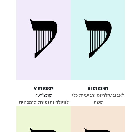
קאנטוס VI
קאנטוס V
לאבוב/קלרינט ורביעיית כלי
קונצ'רטו
קשת
לוויולה ותזמורת סימפונית