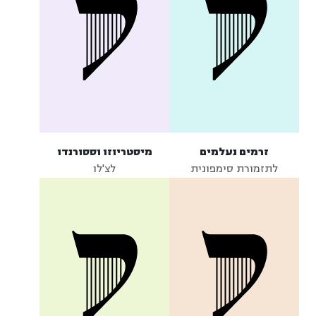
זרמים נעלמים
מיסטריוזו וססורנדו
לתזמורת סימפונית
לצ'לו