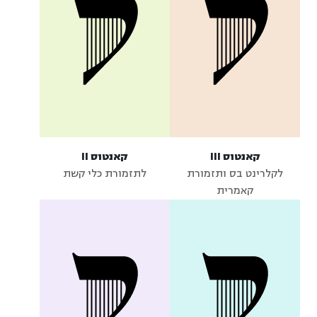
קאנטוס III
קאנטוס II
לקלרינט בס ותזמורת
לתזמורת כלי קשת
קאמרית