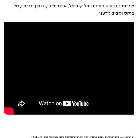
יצירות בבכורה מאת כרמל קוריאל, אדם חלבי, דורון תירוש, טל
בוקס וחביב ג'דעון
עומר – קונצקט פתיחת חג המוסיקה הישראלית ה-24: