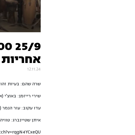
אחריות II
12.11.24
שרה שהם: בעיות זהות 
שירי רייזמן: באוצ'י (א
עדו עקוב: עור הנמר (
איתן שטיינברג: טוויה 
tch?v=rqgN4YCxeQU