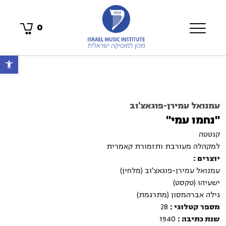
0
פתח 
עמנואל עמירן-פוגאצ'וב
"נחמו עמי"
קנטטה
למקהלה מעורבת ותזמורת קאמרית
יוצרים :
עמנואל עמירן-פוגאצ'וב (מלחין)
ישעיהו (טקסט)
גילה אברהמסון (מתרגמת)
מספר קטלוגי :
28
שנת כתיבה :
1940