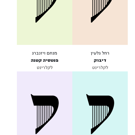
רחל גלעין
מנחם ויזנברג
דיבוק
פנטסיה קטנה
לקלרינט
לקלרינט