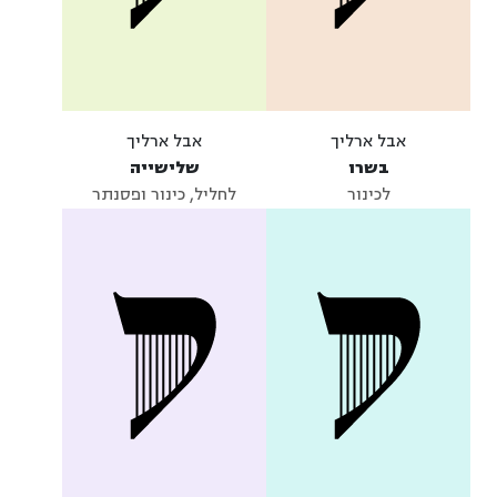
אבל ארליך
אבל ארליך
בשרו
שלישייה
לכינור
לחליל, כינור ופסנתר