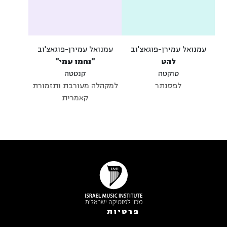
עמנואל עמירן-פוגאצ'וב
עמנואל עמירן-פוגאצ'וב
להט
"נחמו עמי"
טוקטה
קנטטה
לפסנתר
למקהלה מעורבת ותזמורת
קאמרית
פרטיות