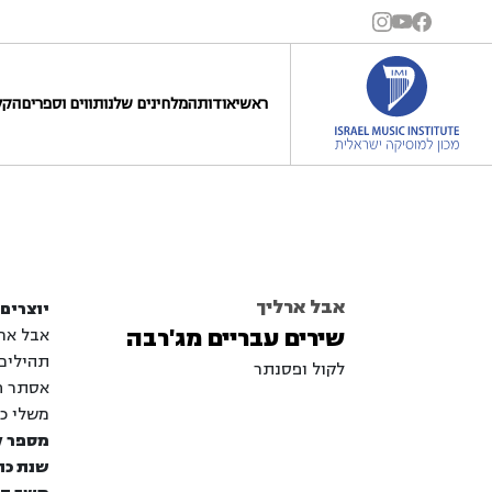
ראשי
אודות
המלחינים שלנו
תווים וספרים
הקל
אבל ארליך
יוצרים 
שירים עבריים מג'רבה
אבל ארל
תהילים 
לקול ופסנתר
אסתר ח'
משלי כ"
מספר ק
שנת כת