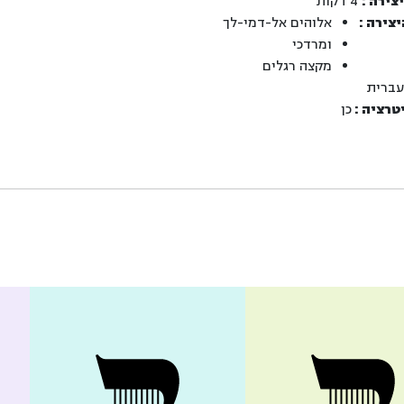
צירה :
4 דקות
צירה :
אלוהים אל-דמי-לך
ומרדכי
מקצה רגלים
ברית
טרציה :
כן