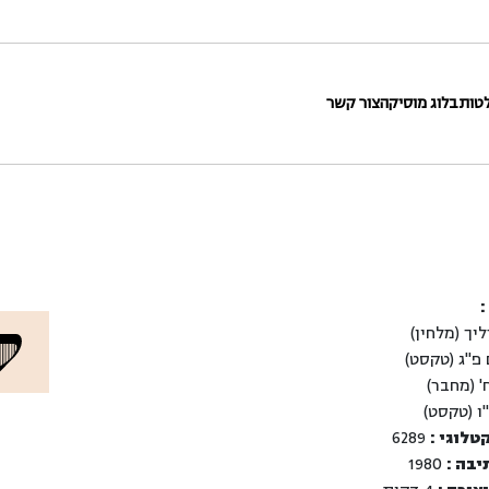
טות
בלוג מוסיקה
צור קשר
:
יך (מלחין)
פ"ג (טקסט)
 (מחבר)
ו (טקסט)
טלוגי :
6289
יבה :
1980