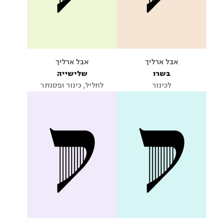
אבל ארליך
אבל ארליך
בשרו
שלישייה
לכינור
לחליל, כינור ופסנתר