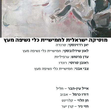
מוסיקה ישראלית לחמישיית כלי נשיפה מעץ
יאן רדזינסקי:
סרנדה
לאון שידלובסקי:
חמישיית כלי נשיפה מעץ
עדן פרטוש:
ערפיליות
ראובן סרוסי:
רונדו
צבי אבני:
חמישיית כלי נשיפה מעץ
אייל עין-הבר
– חליל
דודו כרמל
– אבוב
חן הלוי
– קלרינט
חזי ניר
– קרן יער