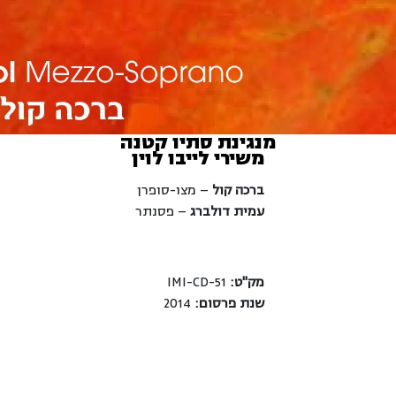
מנגינת סתיו קטנה
משירי לייבו לוין
ברכה קול
– מצו-סופרן
עמית דולברג
– פסנתר
מק"ט:
IMI-CD-51
שנת פרסום:
2014