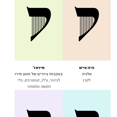
היה איש
מיראז'
אלגיה
בעקבות ציורים של חואן מירו
לקרן
לכינור, צ'לו, קונטרבס, כלי
הקשה ופסנתר