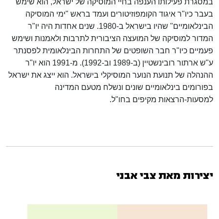
במסגרת פעילותו הענפה בחיי המוסיקה של ישראל, הוא שימש
בעבר כיו"ר איגוד הקומפוזיטורים ועמד בראש "ימי המוסיקה
הבינלאומיים" שהיו בישראל ב-1980. שנים אחדות היה יו"ר
המדור למוסיקה של המועצה הציבורית לתרבות ולאמנות ושימש
פעמיים כיו"ר חבר השופטים של התחרות הבינלאומית לפסנתר
ע"ש ארתור רובינשטיין (ב-1989 וב-1992). מ-1991 הוא יו"ר
ההנהלה של תנועת הנוער המוסיקלי בישראל. הוא ייצג את ישראל
בפורומים בינלאומיים שונים ונשלח מטעם המדינה
למסעות-הרצאות מקיפים בחו"ל.
יצירות מאת צבי אבני