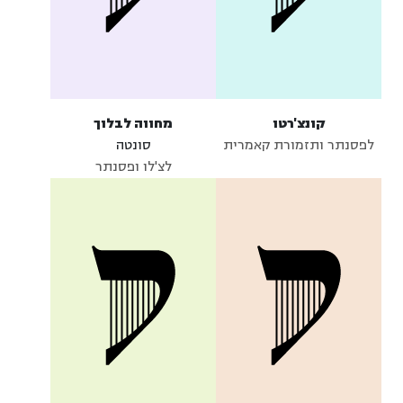
קונצ'רטו
מחווה לבלוך
לפסנתר ותזמורת קאמרית
סונטה
לצ'לו ופסנתר