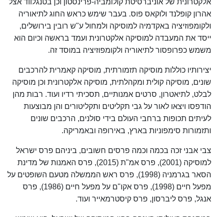
אלקטרונית של אוניברסיטת קולומביה-פרינסטון וכן בטנגלווד אצל
אהרון קופלנד ולוקאס פוס. בעבר שימש כראש החוג לתיאוריה
ולקומפוזיציה באקדמיה למוסיקה ולמחול ע"ש רובין בירושלים,
ייסד את המעבדה למוסיקה אלקטרונית ועמד בראשה וכיום הוא
משמש כפרופסור לתיאוריה ולקומפוזיציה במוסד זה.
יצירותיו כוללות מוסיקה תזמורתית, מוסיקה קאמרית להרכבים
שונים, מוסיקה קולית ומקהלתית, מוסיקה אלקטרונית וכן מוסיקה
לבלט, לתיאטרון, סרטים אמנותיים, תסכיתי רדיו ועוד. רבות מהן
הודפסו ויצאו לאור על גבי תקליטים ותקליטורים והן מבוצעות
לעיתים תכופות ברחבי העולם בידי סולנים, הרכבים שונים
ותזמורות סימפוניות בארץ, באירופה ובאמריקה.
צבי אבני זכה בכמה וכמה פרסים חשובים, ביניהם פרס ישראל
למוסיקה (2001), פרס אמ"ת (2015), פרס האמנות של מדינת
הסאר בגרמניה (1998), פרס ראש הממשלה מטעם השופטים על
מפעל חיים (1998), פרס אקו"ם על מפעל חיים (1986), פרס
אנגל, פרס ליברסון, פרס קיסטרמאייר ועוד.