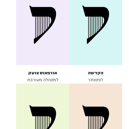
הקדשה
אורפאוס צועק
לפסנתר
למקהלה מעורבת