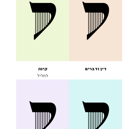
דין ודברים
קינה
לחליל